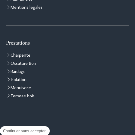
Mentions légales
Prestations
Charpente
Ossature Bois
Bardage
Isolation
Menuiserie
Terrasse bois
Contact
Continuer sans accepter