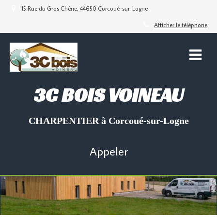
15 Rue du Gros Chêne, 44650 Corcoué-sur-Logne
Afficher le téléphone
3C BOIS VOINEAU
CHARPENTIER à Corcoué-sur-Logne
Appeler