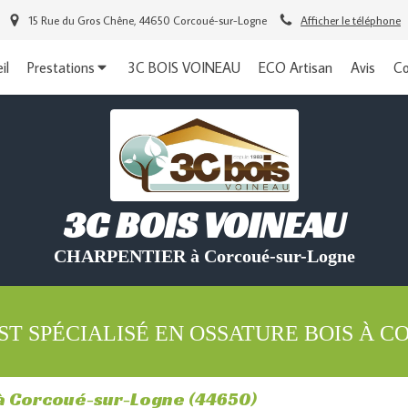
15 Rue du Gros Chêne, 44650 Corcoué-sur-Logne
Afficher le téléphone
il
Prestations
3C BOIS VOINEAU
ECO Artisan
Avis
Co
3C BOIS VOINEAU
CHARPENTIER à Corcoué-sur-Logne
EST SPÉCIALISÉ EN OSSATURE BOIS À 
à Corcoué-sur-Logne (44650)